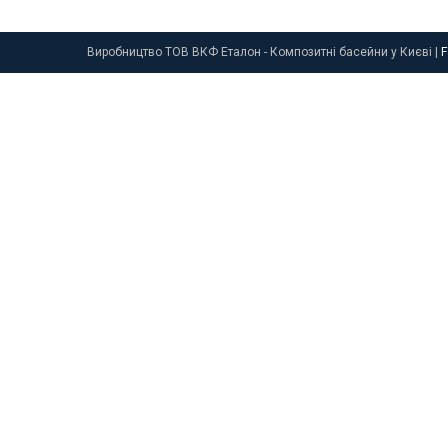
Виробництво ТОВ ВКФ Еталон - Композитні басейни у Києві
|
F