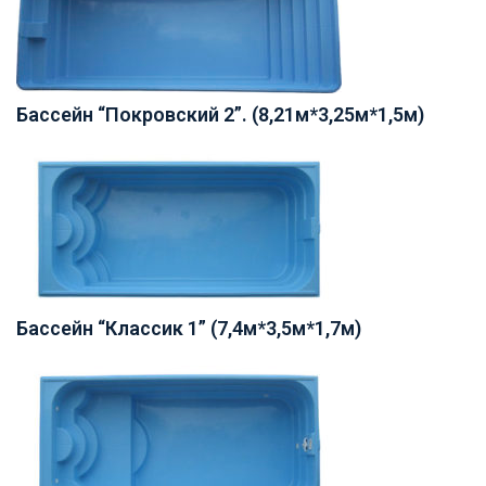
Бассейн “Покровский 2”. (8,21м*3,25м*1,5м)
Бассейн “Классик 1” (7,4м*3,5м*1,7м)