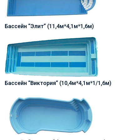
Бассейн “Элит” (11,4м*4,1м*1,6м)
Бассейн “Виктория” (10,4м*4,1м*1/1,6м)