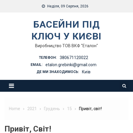
Skip
Неділя, 09 Серпня, 2026
to
content
БАСЕЙНИ ПІД
КЛЮЧ У КИЄВІ
Виробництво ТОВ ВКФ "Еталон"
380671120022
ТЕЛЕФОН:
etalon.grebinki@gmail.com
EMAIL:
Київ
ДЕ МИ ЗНАХОДИМОСЬ:
Home
2021
Грудень
15
Привіт, світ!
Привіт, Світ!