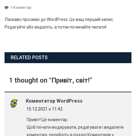
До
1 Коментар
Привіт,
Ласкаво просимо до WordPress. Це ваш перший запис.
Світ!
Редагуйте або видаліть, а потім починайте писати!
RELATED POSTS
1 thought on “
Привіт, світ!
”
Коментатор WordPress
15.12.2021 о 11:42
Привіт! Це коментар.
Щоб почати модерувати, редагувати і видаляти
коментарі, перейдіть в розділ Коментарів у